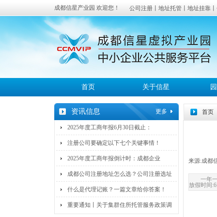
成都信星产业园 欢迎您！
公司注册丨地址托管丨地址挂靠丨
成都
服务覆盖：高新区、武侯区、锦江
首页
关于信星
园
资讯信息
更多
首页
2025年度工商年报6月30日截止：
注册公司要确定以下七个关键事情！
2025年度工商年报倒计时：成都企业
来源:
成都
成都公司注册地址怎么选？公司注册选址
一年一
放假时间:6
什么是代理记账？一篇文章给你答案！
重要通知丨关于集群住所托管服务政策调